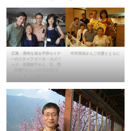
広島・長崎を回る平和セミナ
中沢啓治さんご夫妻とともに
ーのスタッフ ピータ・カズニ
ック、近藤紘子さん、私、乗
松聡子さん（2010年8月2
日 京都にて）