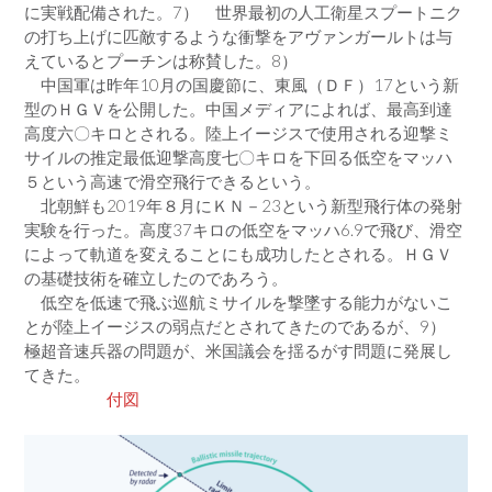
に実戦配備された。7） 世界最初の人工衛星スプートニク
の打ち上げに匹敵するような衝撃をアヴァンガールトは与
えているとプーチンは称賛した。8）
中国軍は昨年10月の国慶節に、東風（ＤＦ）17という新
型のＨＧＶを公開した。中国メディアによれば、最高到達
高度六〇キロとされる。陸上イージスで使用される迎撃ミ
サイルの推定最低迎撃高度七〇キロを下回る低空をマッハ
５という高速で滑空飛行できるという。
北朝鮮も2019年８月にＫＮ－23という新型飛行体の発射
実験を行った。高度37キロの低空をマッハ6.9で飛び、滑空
によって軌道を変えることにも成功したとされる。ＨＧＶ
の基礎技術を確立したのであろう。
低空を低速で飛ぶ巡航ミサイルを撃墜する能力がないこ
とが陸上イージスの弱点だとされてきたのであるが、9）
極超音速兵器の問題が、米国議会を揺るがす問題に発展し
てきた。
付図