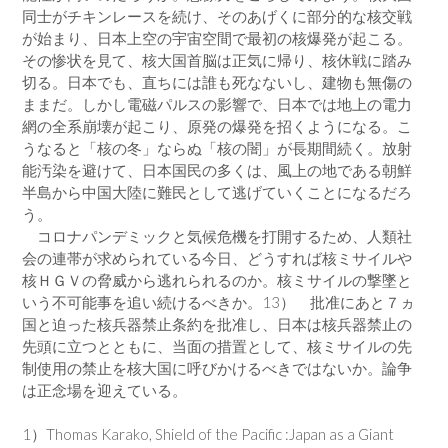
同士がチキンレースを続け、そのあげくに部分的な核交戦
が始まり、日本上空の宇宙空間で最初の核爆発が起こる。
その惨状を見て、核大国首脳は正気に帰り、核休戦に踏み
切る。日本でも、直ちには誰も死なないし、建物も無傷の
ままだ。しかし電磁パルスの影響で、日本では地上の電力
網の全系崩壊が起こり、原発の爆発を招くようになる。こ
うなると「核の冬」ならぬ「核の闇」が長期間続く。放射
能汚染を避けて、日本国民の多くは、風上の地である朝鮮
半島から中国大陸に難民として逃げていくことになるだろ
う。
コロナパンデミックと気候危機を打開するため、人類社
会の連帯が求められている今日、どうすれば核ミサイルや
核ＨＧＶの脅威から逃れられるのか。核ミサイルの撃墜と
いう不可能事を追い続けるべきか。13） 批准にあと７ヵ
国と迫った核兵器禁止条約を批准し、日本は核兵器禁止の
先頭に立つとともに、当面の措置として、核ミサイルの先
制使用の禁止を核大国に呼びかけるべきではないか。論争
は正念場を迎えている。
1）Thomas Karako, Shield of the Pacific :Japan as a Giant