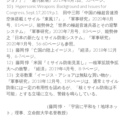
ショア』」『週刊新潮』2019年8月1日、52ページ。
10）Hypersonic Weapons :Background and Issues for
Congress, Sept.17,2019,p.1. 田中三郎「中国の極超音速滑
空体搭載ミサイル『東風17』」『軍事研究』2020年8月
号、81ページ。能勢伸之「世界の極超音速兵器とその迎撃
システム」『軍事研究』2020年7月号、83ページ、能勢伸
之「日本の新たなミサイル防衛システム」『軍事研究』
2020年9月号、56-60ページも参照。
11）藤岡 惇「亡国の陸上イージス」『経済』2018年12月
号、6-7ページ。
12）藤岡 惇「米国『ミサイル防衛見直し』―核軍拡競争拡
大への衝撃」『経済』2019年4月号、8-9ページ。
13）文谷数重「イージス・アショアは無駄な買い物か」
『軍事研究』2018年12月号、190ページは、通常ミサイル
防衛には一定の有用性を認めるが、「核ミサイル防衛は不
可能」とする立場に立ち、警鐘を鳴らしている。
（藤岡 惇・「宇宙に平和を！地球ネッ
ト」理事、立命館大学名誉教授）