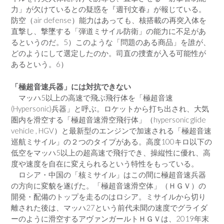
力」が欠けているとの疑惑を『週刊文春』が報じている。
防空（air defense）能力はあっても、核搭載の再突入体を
直撃し、撃墜する「弾道ミサイル防衛」の能力に不足があ
るというのだ。5）このような「問題のある商品」を誰が、
どのようにして選定したのか。司直の捜査が入る可能性が
あるという。6）
「極超音速兵器」には対抗できない
マッハ5以上の高速で飛ぶ飛行体を「極超音速
(Hypersonic)兵器」と呼ぶ。ロケットから打ち出され、大気
圏内を滑空する「極超音速滑空飛行体」（hypersonic glide
vehicle , HGV）と最新型のエンジンで加速される「極超音速
巡航ミサイル」の２つのタイプがある。高度100キロ以下の
低空をマッハ5以上の超高速で飛行でき、操縦性に優れ、高
度や速度を自在に変えられるという特性をもっている。
ロシア・中国の「核ミサイル」はこの間に極超音速兵器
の方向に変貌を遂げた。「極超音速滑空体」（ＨＧＶ）の
開発・配備のトップを走るのはロシア。ミサイルから切り
離された後は、マッハ27という前代未聞の速度でグライダ
ーのように滑空するアヴァンガールトＨＧＶは、2019年末