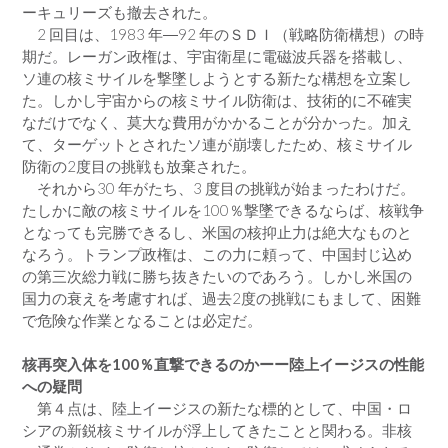
ーキュリーズも撤去された。
2 回目は、1983 年―92 年のＳＤＩ（戦略防衛構想）の時
期だ。レーガン政権は、宇宙衛星に電磁波兵器を搭載し、
ソ連の核ミサイルを撃墜しようとする新たな構想を立案し
た。しかし宇宙からの核ミサイル防衛は、技術的に不確実
なだけでなく、莫大な費用がかかることが分かった。加え
て、ターゲットとされたソ連が崩壊したため、核ミサイル
防衛の2度目の挑戦も放棄された。
それから30 年がたち、3 度目の挑戦が始まったわけだ。
たしかに敵の核ミサイルを100％撃墜できるならば、核戦争
となっても完勝できるし、米国の核抑止力は絶大なものと
なろう。トランプ政権は、この力に頼って、中国封じ込め
の第三次総力戦に勝ち抜きたいのであろう。しかし米国の
国力の衰えを考慮すれば、過去2度の挑戦にもまして、困難
で危険な作業となることは必定だ。
核再突入体を100％直撃できるのかーー陸上イージスの性能
への疑問
第４点は、陸上イージスの新たな標的として、中国・ロ
シアの新鋭核ミサイルが浮上してきたことと関わる。非核