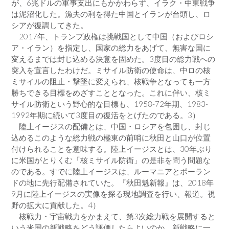
が、6兆ドルの軍事支出にもかかわらず、イラク・中東戦争
は泥沼化した。漁夫の利を得た中国とイランが台頭し、ロ
シアが復調してきた。
2017年、トランプ政権は挑戦国として中国（およびロシ
ア・イラン）を指定し、国家の総力をあげて、無害な国に
変えるまでは封じ込める決意を固めた。3度目の総力戦への
突入を宣言したわけだ。ミサイル防衛の使命は、中ロの核
ミサイルの阻止・撃墜に変えられ、核戦争となっても一方
勝ちできる目標をめざすこととなった。これに伴い、核ミ
サイル防衛という野心的な目標も、1958-72年期、1983-
1992年期に続いて3度目の復活をとげたのである。3）
陸上イージスの配備とは、中国・ロシアを包囲し、封じ
込めるこのような総力戦の極東の前哨に秋田と山口が位置
付けられることを意味する。陸上イージスとは、30年ぶり
に米国がとりくむ「核ミサイル防衛」の是非を問う問題な
のである。すでに陸上イージスは、ルーマニアとポーラン
ドの地に先行配備されていた。『秋田魁新報』は、2018年
9月に陸上イージスの実像を探る現地調査を行い、報道。視
野の拡大に貢献した。4）
核戦力・宇宙戦力をかまえて、第3次総力戦を展開すると
いう米国の新戦略をどう評価したらよいのか。新戦略に一