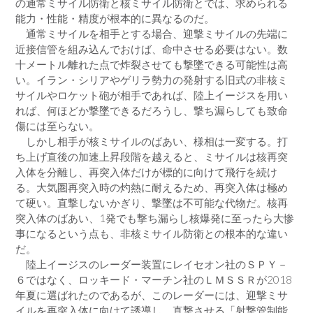
の通常ミサイル防衛と核ミサイル防衛とでは、求められる
能力・性能・精度が根本的に異なるのだ。
通常ミサイルを相手とする場合、迎撃ミサイルの先端に
近接信管を組み込んでおけば、命中させる必要はない。数
十メートル離れた点で炸裂させても撃墜できる可能性は高
い。イラン・シリアやゲリラ勢力の発射する旧式の非核ミ
サイルやロケット砲が相手であれば、陸上イージスを用い
れば、何ほどか撃墜できるだろうし、撃ち漏らしても致命
傷には至らない。
しかし相手が核ミサイルのばあい、様相は一変する。打
ち上げ直後の加速上昇段階を越えると、ミサイルは核再突
入体を分離し、再突入体だけが標的に向けて飛行を続け
る。大気圏再突入時の灼熱に耐えるため、再突入体は極め
て硬い。直撃しないかぎり、撃墜は不可能な代物だ。核再
突入体のばあい、1発でも撃ち漏らし核爆発に至ったら大惨
事になるという点も、非核ミサイル防衛との根本的な違い
だ。
陸上イージスのレーダー装置にレイセオン社のＳＰＹ－
６ではなく、ロッキード・マーチン社のＬＭＳＳＲが2018
年夏に選ばれたのであるが、このレーダーには、迎撃ミサ
イルを再突入体に向けて誘導し、直撃させる「射撃管制能