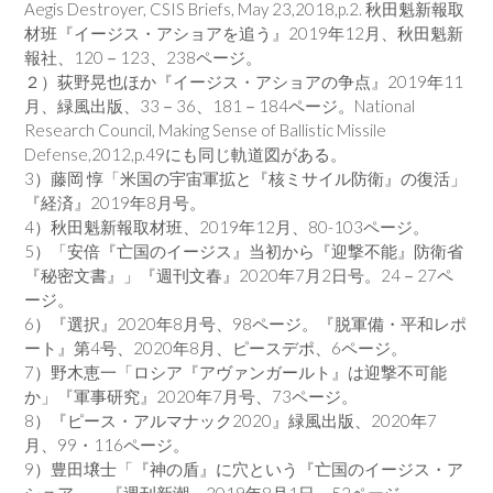
Aegis Destroyer, CSIS Briefs, May 23,2018,p.2. 秋田魁新報取
材班『イージス・アショアを追う』2019年12月、秋田魁新
報社、120－123、238ページ。
２）荻野晃也ほか『イージス・アショアの争点』2019年11
月、緑風出版、33－36、181－184ページ。National
Research Council, Making Sense of Ballistic Missile
Defense,2012,p.49にも同じ軌道図がある。
3）藤岡 惇「米国の宇宙軍拡と『核ミサイル防衛』の復活」
『経済』2019年8月号。
4）秋田魁新報取材班、2019年12月、80-103ページ。
5）「安倍『亡国のイージス』当初から『迎撃不能』防衛省
『秘密文書』」『週刊文春』2020年7月2日号。24－27ペ
ージ。
6）『選択』2020年8月号、98ページ。『脱軍備・平和レポ
ート』第4号、2020年8月、ピースデポ、6ページ。
7）野木恵一「ロシア『アヴァンガールト』は迎撃不可能
か」『軍事研究』2020年7月号、73ページ。
8）『ピース・アルマナック2020』緑風出版、2020年7
月、99・116ページ。
9）豊田壌士「『神の盾』に穴という『亡国のイージス・ア