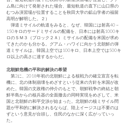
ム島に向けて発射された場合、最短軌道の直下に山口県の
むつみ演習場が位置することを秋田大学の鉱山学者の福留
高明が解明した。２）
弾道ミサイルの軌道をみると、なぜ、韓国には射高40－
150キロのサードミサイルの配備を、日本には射高1000キ
ロのＳＭ３（ブロック２Ａ）ミサイルの配備を米国が求め
てきたのかも分かる。グアム・ハワイに向かう北朝鮮の弾
道ミサイルは、韓国上空では100キロ、日本上空では500キ
ロ以上の高さに達するからだ。
北朝鮮危機の平和的解決の希望
第2に、2018年初の北朝鮮による核戦力の確立宣言を転
機に、北の体制崩壊をめざすという従来の方針を米国が改
めた。韓国の文政権の仲介のもとで、朝鮮戦争の終結と朝
鮮半島からの核兵器の全面撤去の同時実現をめざして、米
国と北朝鮮の和平交渉が始まった。北朝鮮の核ミサイル問
題が平和的に解決されるならば、陸上イージスは不要のは
ずという意見が台頭し、住民のなかに深く広がっていっ
た。