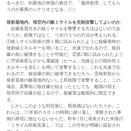
るべきだ。到着地の米国の責任で、「最終処理」してもら
うのが最善のシナリオとなる。11）
発射基地内、領空内の敵ミサイルを先制攻撃してよいのか
自爆装置付きの核ミサイルを撃墜する方法はないのであ
ろうか。絶無ではなく、つぎの３つの方法が考えられる。
①核ミサイル防衛の第１期に試みられたように核爆発時の
放射線エネルギーを用いること、光速で伝わるので、核自
爆の前に破壊することが可能だ。②第2期に試みられたよう
に宇宙衛星などから電磁波（ビーム・光線などの指向性エ
ネルギ―を含む）を用いて攻撃すること。これも光速で伝
わるので、核自爆の前に破壊できるだろう。③発射前から
発射直後の敵基地内ないし上昇段階で攻撃すること。この
場合、直撃前に核自爆が始まったとしても、敵国の領土・
領空内で自爆が起こるので、核被害は敵国内に限定でき
る。
しかしこのような対抗策に、既視感はないだろうか。こ
れらは、35年前のＳＤＩの時期に繰り返し、実験された事
例の再現に他ならないからだ。昨年1月に発表された米国の
「ミサイル防衛見直し」では、この方向が明確に提起され