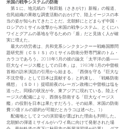
米国の戦争システムの防衛
第１に、地元紙の『秋田魁（さきがけ）新報』の報道、
住民組織の果敢な調査活動のおかげで、陸上イージスの本
当の姿が知られてきたことだ。北朝鮮にとどまらず中国・
ロシアのミサイル攻撃から米国の戦争システム、とくにハ
ワイとグアムの基地を守るための「盾」だと見抜く人が確
実に増えた。
最大の功労者は、共和党系シンクタンクーー戦略国際問
題研究所（ＣＳＩＳ）のミサイル防衛分野専門家のトム・
カラコであろう。2018年5月の彼の論文「太平洋の盾――
巨大なイージス艦としての日本」は、1983年1月の中曽根
首相の訪米演説の引用から始まる。「西側を守る『巨大な
不沈空母』として日本は貢献する」と約束し、「戦略防衛
構想」（ＳＤＩ）提唱前夜のレーガン政権に中曽根は塩を
送った。同様の状況が今、東アジアに現れている。陸上イ
ージスの配備により、西側を防衛する「巨大なイージス
艦」の役割を日本は果たすだろう。その結果、米国の防衛
費10億ドルの節約が可能だとカラコは述べた。1）
配備地として２つの演習場が選ばれた理由も判明した。
北朝鮮の弾道ミサイルがハワイ島に向けて発射された場
合、最短軌道の直下に秋田市の新屋演習場が位置し、グア