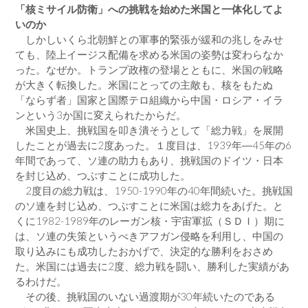
「核ミサイル防衛」への挑戦を始めた米国と一体化してよ
いのか
しかしいくら北朝鮮との軍事的緊張が緩和の兆しをみせ
ても、陸上イージス配備を求める米国の姿勢は変わらなか
った。なぜか。トランプ政権の登場とともに、米国の戦略
が大きく転換した。米国にとっての主敵も、核をもたぬ
「ならず者」国家と国際テロ組織から中国・ロシア・イラ
ンという3か国に変えられたからだ。
米国史上、挑戦国を叩き潰そうとして「総力戦」を展開
したことが過去に2度あった。１度目は、1939年―45年の6
年間であって、ソ連の助力もあり、挑戦国のドイツ・日本
を封じ込め、つぶすことに成功した。
2度目の総力戦は、1950-1990年の40年間続いた。挑戦国
のソ連を封じ込め、つぶすことに米国は総力をあげた。と
くに1982-1989年のレーガン核・宇宙軍拡（ＳＤＩ）期に
は、ソ連の失策というべきアフガン侵略を利用し、中国の
取り込みにも成功したおかげで、決定的な勝利をおさめ
た。米国には過去に2度、総力戦を闘い、勝利した実績があ
るわけだ。
その後、挑戦国のいない過渡期が30年続いたのである