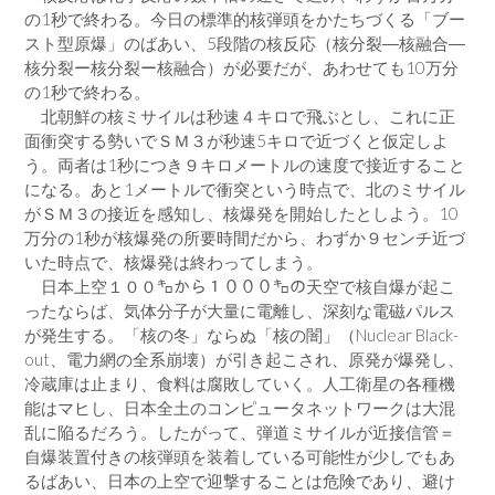
の1秒で終わる。今日の標準的核弾頭をかたちづくる「ブー
スト型原爆」のばあい、5段階の核反応（核分裂―核融合―
核分裂ー核分裂ー核融合）が必要だが、あわせても10万分
の1秒で終わる。
北朝鮮の核ミサイルは秒速４キロで飛ぶとし、これに正
面衝突する勢いでＳＭ３が秒速5キロで近づくと仮定しよ
う。両者は1秒につき９キロメートルの速度で接近すること
になる。あと1メートルで衝突という時点で、北のミサイル
がＳＭ３の接近を感知し、核爆発を開始したとしよう。10
万分の1秒が核爆発の所要時間だから、わずか９センチ近づ
いた時点で、核爆発は終わってしまう。
日本上空１００㌔から１０００㌔の天空で核自爆が起こ
ったならば、気体分子が大量に電離し、深刻な電磁パルス
が発生する。「核の冬」ならぬ「核の闇」（Nuclear Black-
out、電力網の全系崩壊）が引き起こされ、原発が爆発し、
冷蔵庫は止まり、食料は腐敗していく。人工衛星の各種機
能はマヒし、日本全土のコンピュータネットワークは大混
乱に陥るだろう。したがって、弾道ミサイルが近接信管＝
自爆装置付きの核弾頭を装着している可能性が少しでもあ
るばあい、日本の上空で迎撃することは危険であり、避け