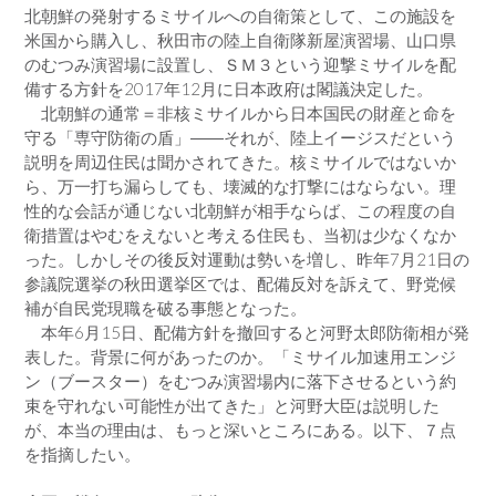
北朝鮮の発射するミサイルへの自衛策として、この施設を
米国から購入し、秋田市の陸上自衛隊新屋演習場、山口県
のむつみ演習場に設置し、ＳＭ３という迎撃ミサイルを配
備する方針を2017年12月に日本政府は閣議決定した。
北朝鮮の通常＝非核ミサイルから日本国民の財産と命を
守る「専守防衛の盾」――それが、陸上イージスだという
説明を周辺住民は聞かされてきた。核ミサイルではないか
ら、万一打ち漏らしても、壊滅的な打撃にはならない。理
性的な会話が通じない北朝鮮が相手ならば、この程度の自
衛措置はやむをえないと考える住民も、当初は少なくなか
った。しかしその後反対運動は勢いを増し、昨年7月21日の
参議院選挙の秋田選挙区では、配備反対を訴えて、野党候
補が自民党現職を破る事態となった。
本年6月15日、配備方針を撤回すると河野太郎防衛相が発
表した。背景に何があったのか。「ミサイル加速用エンジ
ン（ブースター）をむつみ演習場内に落下させるという約
束を守れない可能性が出てきた」と河野大臣は説明した
が、本当の理由は、もっと深いところにある。以下、７点
を指摘したい。