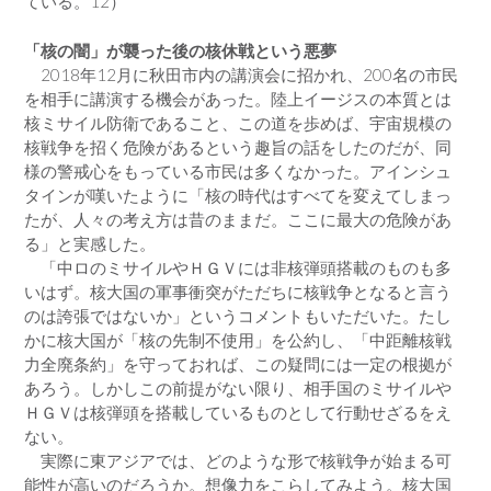
ている。12）
「核の闇」が襲った後の核休戦という悪夢
2018年12月に秋田市内の講演会に招かれ、200名の市民
を相手に講演する機会があった。陸上イージスの本質とは
核ミサイル防衛であること、この道を歩めば、宇宙規模の
核戦争を招く危険があるという趣旨の話をしたのだが、同
様の警戒心をもっている市民は多くなかった。アインシュ
タインが嘆いたように「核の時代はすべてを変えてしまっ
たが、人々の考え方は昔のままだ。ここに最大の危険があ
る」と実感した。
「中ロのミサイルやＨＧＶには非核弾頭搭載のものも多
いはず。核大国の軍事衝突がただちに核戦争となると言う
のは誇張ではないか」というコメントもいただいた。たし
かに核大国が「核の先制不使用」を公約し、「中距離核戦
力全廃条約」を守っておれば、この疑問には一定の根拠が
あろう。しかしこの前提がない限り、相手国のミサイルや
ＨＧＶは核弾頭を搭載しているものとして行動せざるをえ
ない。
実際に東アジアでは、どのような形で核戦争が始まる可
能性が高いのだろうか。想像力をこらしてみよう。核大国