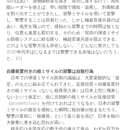
ルのばあい、放物線軌道を描き、高空に達するので、高性
能レーダーを使えば、早い段階で感知・追尾し、到着軌道
を割り出すことができたし、迎撃ミサイルを用いて直撃
し、撃墜することは容易だった。しかし極超音速兵器のば
あい、低空を飛ぶので、感知から迎撃までの時間は短くな
り、位置も速度も変幻する。そのため「現存の弾道ミサイ
ル防衛システムに頼る限り、極超音速兵器を阻止できる、
どのような迎撃方法も存在しない」「どんなに努力しても
2020年代半ばになるまでは撃墜できる余地はないだろう」
と。10）
自爆装置付きの核ミサイルの迎撃は自殺行為
日本での弾道ミサイル防衛の議論は、大変楽観的な「仮
定」のもとに組み立てられてきた。近接信管＝自爆装置付
きの核ミサイル（ないし核再突入体）は日本上空に飛来し
ないという仮定だ。仮に北朝鮮の核ミサイルが近接信管
（proximity fuse）を付けておればどうなるか。日本の迎撃
ミサイルの接近を感知した瞬間に核自爆が始まるだろう。
撃墜の直前に「核爆発」という返り血を浴び、日本を核の
大惨事に巻き込む恐れが高い。
核反応は化学反応の数千倍の速さで進み、わずか百万分