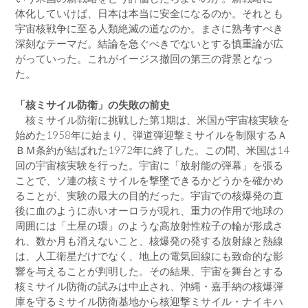
体化していけば、日本は本当に安全になるのか。それとも
宇宙核戦争に至る人類絶滅の道なのか。まさに熟考すべき
深刻なテーマだ。結論を急ぐべきでないとする慎重論が広
がっていった。これがイージス撤回の第三の背景となっ
た。
「核ミサイル防衛」の失敗の前史
核ミサイル防衛に挑戦した第1期は、米国が宇宙核実験を
始めた1958年に始まり、弾道弾迎撃ミサイルを制限するＡ
ＢＭ条約が結ばれた1972年に終了した。この間、米国は14
回の宇宙核実験を行った。宇宙に「放射能の弾幕」を張る
ことで、ソ連の核ミサイルを撃墜できるかどうかを確かめ
ることが、実験の最大の目的だった。宇宙での核爆発の直
後に血のように赤いオーロラが現れ、重力の作用で地球の
周囲には「土星の環」のような高放射性粒子の輪が形成さ
れ、数か月も消えないこと、核爆発の発する放射線と熱線
は、人工衛星だけでなく、地上の電気回線にも致命的な影
響を与えることが判明した。その結果、宇宙を舞台とする
核ミサイル防衛の試みは中止され、沖縄・嘉手納の核爆弾
庫を守るミサイル防衛基地から核迎撃ミサイル・ナイキハ